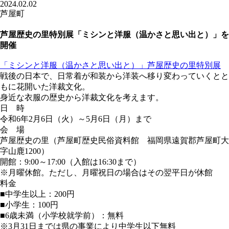
2024.02.02
芦屋町
芦屋歴史の里特別展「ミシンと洋服（温かさと思い出と）」を
開催
「ミシンと洋服（温かさと思い出と）」芦屋歴史の里特別展
戦後の日本で、日常着が和装から洋装へ移り変わっていくとと
もに花開いた洋裁文化。
身近な衣服の歴史から洋裁文化を考えます。
日 時
令和6年2月6日（火）～5月6日（月）まで
会 場
芦屋歴史の里（芦屋町歴史民俗資料館 福岡県遠賀郡芦屋町大
字山鹿1200）
開館：9:00～17:00（入館は16:30まで）
※月曜休館。ただし、月曜祝日の場合はその翌平日が休館
料金
■中学生以上：200円
■小学生：100円
■6歳未満（小学校就学前）：無料
※3月31日までは県の事業により中学生以下無料