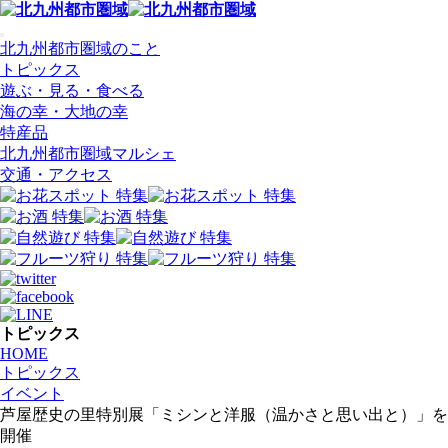
北九州都市圏域のこと
トピックス
遊ぶ・見る・食べる
海の幸・大地の幸
特産品
北九州都市圏域マルシェ
交通・アクセス
トピックス
HOME
トピックス
イベント
芦屋歴史の里特別展「ミシンと洋服（温かさと思い出と）」を
開催