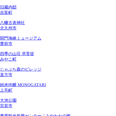
旧藏内邸
吉富町
八幡古表神社
北九州市
関門海峡ミュージアム
豊前市
四季の山荘 求菩提
みやこ町
じゃぶち森のビレッジ
直方市
純米吟醸 MONOGATARI
上毛町
大池公園
宮若市
農業観光振興センター「みやわかの郷」