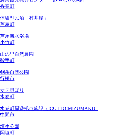
香春町
体験型民泊「村井屋」
芦屋町
芦屋海水浴場
小竹町
山の里自然農園
鞍手町
剣岳自然公園
行橋市
マテ貝ほり
水巻町
水巻町周遊拠点施設（ICOTTO!MIZUMAKI）
中間市
垣生公園
岡垣町