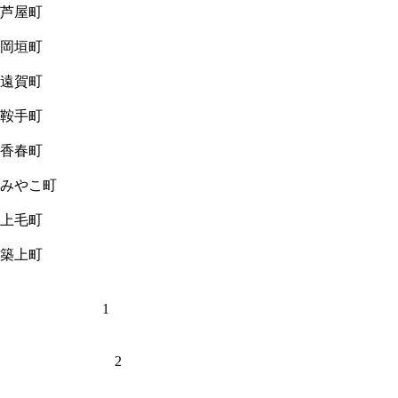
芦屋町
岡垣町
遠賀町
鞍手町
香春町
みやこ町
上毛町
築上町
1
2