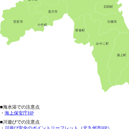
苅田町
直方市
行橋市
宮若市
小竹町
香春町
みやこ町
築上町
■海水浴での注意点
・
海上保安庁HP
■川遊びでの注意点
・
川遊び安全のポイントリーフレット（北九州市HP）