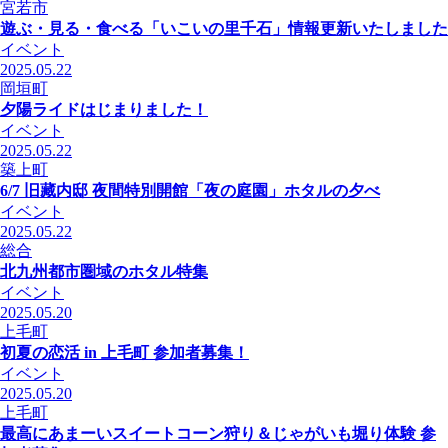
宮若市
遊ぶ・見る・食べる「いこいの里千石」情報更新いたしました
イベント
2025.05.22
岡垣町
夕陽ライドはじまりました！
イベント
2025.05.22
築上町
6/7 旧藏内邸 夜間特別開館「夜の庭園」ホタルの夕べ
イベント
2025.05.22
総合
北九州都市圏域のホタル特集
イベント
2025.05.20
上毛町
初夏の恋活 in 上毛町 参加者募集！
イベント
2025.05.20
上毛町
最高にあまーいスイートコーン狩り＆じゃがいも堀り体験 参