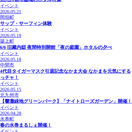
イベント
2026.05.21
岡垣町
サップ・サーフィン体験
イベント
2026.05.19
築上町
6/6 旧藏内邸 夜間特別開館「夜の庭園」ホタルの夕べ
イベント
2026.05.18
中間市
4代目タイガーマスク引退記念なかま大会 なかまを元気にする
っチャ！
イベント
2026.05.15
北九州市
【響灘緑地グリーンパーク】「ナイトローズガーデン」開催！
イベント
2026.04.28
水巻町
春の水巻まるしぇ開催！
イベント