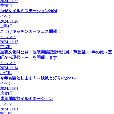
2024.11.22
豊前市
ぶぜんイルミステーション2024
イベント
2024.11.20
上毛町
こうげキッチンカーフェス開催！
イベント
2024.11.15
芦屋町
重要文化財公開・改装開館記念特別展「芦屋釜600年の旅～室
町から現代へ～」を開催します
イベント
2024.11.14
小竹町
今年も開催します！～秋風と灯りの夕べ～
イベント
2024.11.01
遠賀町
遠賀川駅前イルミネーション
イベント
2024.11.01
鞍手町