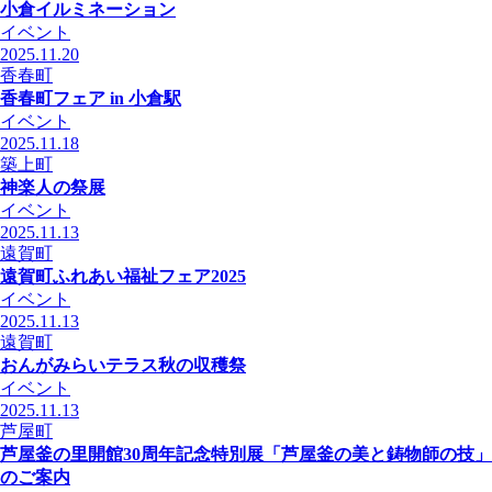
小倉イルミネーション
イベント
2025.11.20
香春町
香春町フェア in 小倉駅
イベント
2025.11.18
築上町
神楽人の祭展
イベント
2025.11.13
遠賀町
遠賀町ふれあい福祉フェア2025
イベント
2025.11.13
遠賀町
おんがみらいテラス秋の収穫祭
イベント
2025.11.13
芦屋町
芦屋釜の里開館30周年記念特別展「芦屋釜の美と鋳物師の技」
のご案内