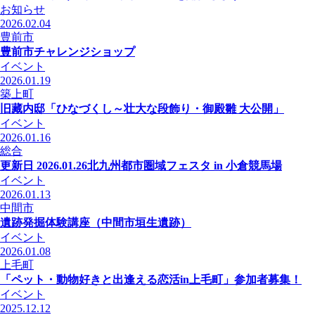
お知らせ
2026.02.04
豊前市
豊前市チャレンジショップ
イベント
2026.01.19
築上町
旧藏内邸「ひなづくし～壮大な段飾り・御殿雛 大公開」
イベント
2026.01.16
総合
更新日 2026.01.26
北九州都市圏域フェスタ in 小倉競馬場
イベント
2026.01.13
中間市
遺跡発掘体験講座（中間市垣生遺跡）
イベント
2026.01.08
上毛町
「ペット・動物好きと出逢える恋活in上毛町」参加者募集！
イベント
2025.12.12