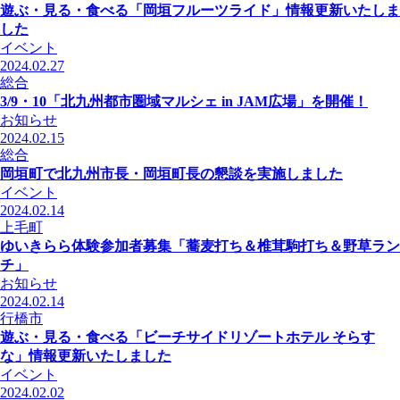
遊ぶ・見る・食べる「岡垣フルーツライド」情報更新いたしま
した
イベント
2024.02.27
総合
3/9・10「北九州都市圏域マルシェ in JAM広場」を開催！
お知らせ
2024.02.15
総合
岡垣町で北九州市長・岡垣町長の懇談を実施しました
イベント
2024.02.14
上毛町
ゆいきらら体験参加者募集「蕎麦打ち＆椎茸駒打ち＆野草ラン
チ」
お知らせ
2024.02.14
行橋市
遊ぶ・見る・食べる「ビーチサイドリゾートホテル そらす
な」情報更新いたしました
イベント
2024.02.02