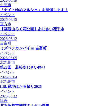
2026.06.19
中間市
「ナイトゆめマルシェ」を開催します！
イベント
2026.06.15
直方市
【福智山ろく花公園】あじさい花手水
イベント
2026.06.12
吉富町
ミズベデカンパイ in 吉富町
イベント
2026.06.05
北九州市
第28回 若松あじさい祭り
イベント
2026.06.04
北九州市
山田緑地ほたる祭り2026
イベント
2026.05.22
総合
北九州都市圏域のホタル特集