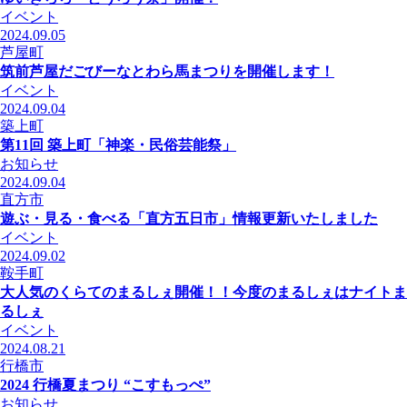
イベント
2024.09.05
芦屋町
筑前芦屋だごびーなとわら馬まつりを開催します！
イベント
2024.09.04
築上町
第11回 築上町「神楽・民俗芸能祭」
お知らせ
2024.09.04
直方市
遊ぶ・見る・食べる「直方五日市」情報更新いたしました
イベント
2024.09.02
鞍手町
大人気のくらてのまるしぇ開催！！今度のまるしぇはナイトま
るしぇ
イベント
2024.08.21
行橋市
2024 行橋夏まつり “こすもっぺ”
お知らせ