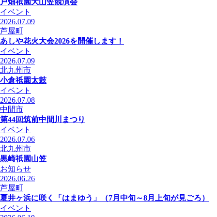
戸畑祇󠄀園大山笠競演会
イベント
2026.07.09
芦屋町
あしや花火大会2026を開催します！
イベント
2026.07.09
北九州市
小倉祇園太鼓
イベント
2026.07.08
中間市
第44回筑前中間川まつり
イベント
2026.07.06
北九州市
黒崎祇園山笠
お知らせ
2026.06.26
芦屋町
夏井ヶ浜に咲く「はまゆう」（7月中旬～8月上旬が見ごろ）
イベント