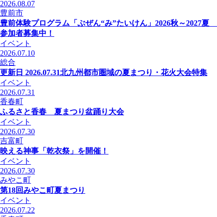
2026.08.07
豊前市
豊前体験プログラム「ぶぜん“み”たいけん」2026秋～2027夏
参加者募集中！
イベント
2026.07.10
総合
更新日 2026.07.31
北九州都市圏域の夏まつり・花火大会特集
イベント
2026.07.31
香春町
ふるさと香春 夏まつり盆踊り大会
イベント
2026.07.30
吉富町
映える神事「乾衣祭」を開催！
イベント
2026.07.30
みやこ町
第18回みやこ町夏まつり
イベント
2026.07.22