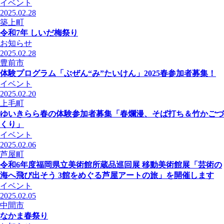
イベント
2025.02.28
築上町
令和7年 しいだ梅祭り
お知らせ
2025.02.28
豊前市
体験プログラム「ぶぜん“み”たいけん」2025春参加者募集！
イベント
2025.02.20
上毛町
ゆいきらら春の体験参加者募集「春爛漫、そば打ち＆竹かごづ
くり」
イベント
2025.02.06
芦屋町
令和6年度福岡県立美術館所蔵品巡回展 移動美術館展「芸術の
海へ飛び出そう 3館をめぐる芦屋アートの旅」を開催します
イベント
2025.02.05
中間市
なかま春祭り