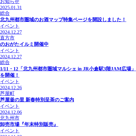
お知らせ
2025.01.31
総合
北九州都市圏域のお酒マップ特集ページを開設しました！
イベント
2024.12.27
直方市
のおがたイルミ開催中
イベント
2024.12.27
総合
1/11・12「北九州都市圏域マルシェ in JR小倉駅3階JAM広場」
を開催！
イベント
2024.12.26
芦屋町
芦屋釜の里 新春特別呈茶のご案内
イベント
2024.12.06
北九州市
卸売市場『年末特別販売』
イベント