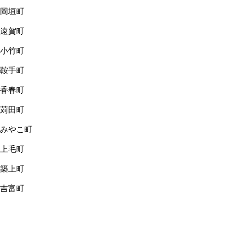
岡垣町
遠賀町
小竹町
鞍手町
香春町
苅田町
みやこ町
上毛町
築上町
吉富町