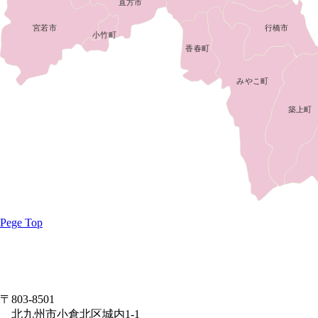
直方市
行橋市
宮若市
小竹町
香春町
みやこ町
築上町
Pege Top
〒803-8501
北九州市小倉北区城内1-1