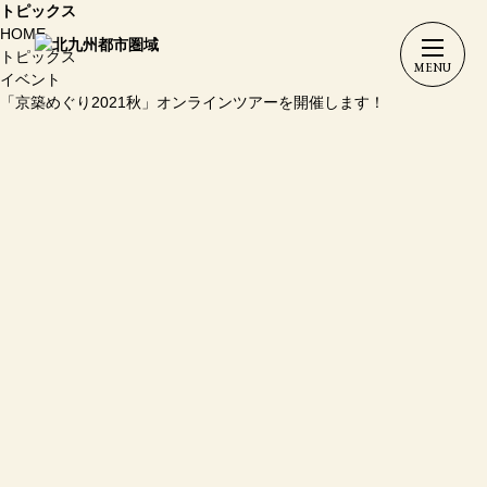
トピックス
HOME
トピックス
イベント
「京築めぐり2021秋」オンラインツアーを開催します！
2021.10.15
総合
「京築めぐり2021秋」オンラインツアーを開催します！
このたび、京築連帯アメニティ都市圏会議（行橋市、豊前市、苅田町、
みやこ町、吉富町、上毛町、築上町、福岡県）では、オンライン上で京
築地域をめぐる「京築めぐり2021秋」オンラインツアーを開催しま
す！
事前に送付する京築地域の特産品を味わいながら「秋の京築」を楽しん
でみませんか？