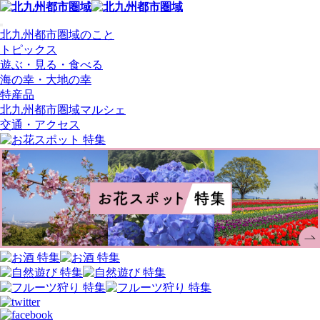
北九州都市圏域のこと
トピックス
遊ぶ・見る・食べる
海の幸・大地の幸
特産品
北九州都市圏域マルシェ
交通・アクセス