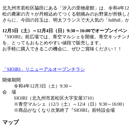
北九州市若松区脇田にある「汐入の里物産館」は、令和4年12月
松の農家の方々が丹精込めてつくる朝摘みのお野菜が所狭し
さらに、今回の目玉は、明太フランスで大人気の「fullfull
12月3日（土）～12月4日（日）9:30～16:00でオープンイ
『SIOIRI』前広場では、青空マルシェを開催。青空キッ
を、とってもおもとめやすい値段で販売します。
お手軽に購入できるこの機会に、ぜひご賞味ください！！
「SIOIRI」リニューアルオープンチラシ
開催期間
令和4年12月3日（土）9:30～
会 場
SIOIRI（北九州市若松区大字安屋3710）
※青空マルシェ（12/3（土）～12/4（日）9:30～16:00）
※商品がなくなり次第終了『SIOIRI』前特設会場
マップ