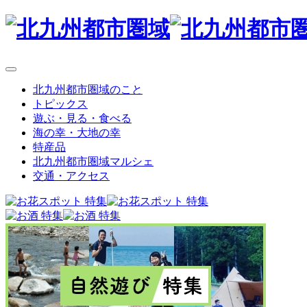
北九州都市圏域のこと
トピックス
遊ぶ・見る・食べる
海の幸・大地の幸
特産品
北九州都市圏域マルシェ
交通・アクセス