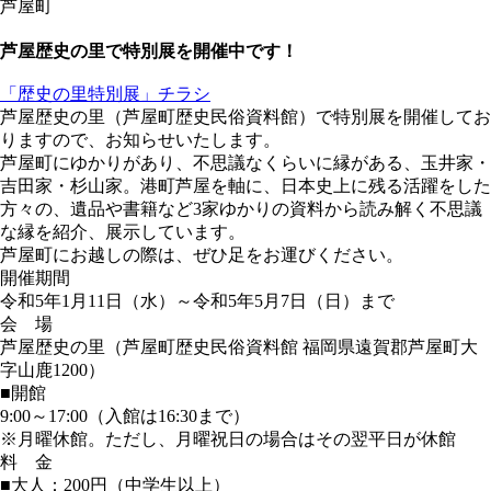
芦屋町
芦屋歴史の里で特別展を開催中です！
「歴史の里特別展」チラシ
芦屋歴史の里（芦屋町歴史民俗資料館）で特別展を開催してお
りますので、お知らせいたします。
芦屋町にゆかりがあり、不思議なくらいに縁がある、玉井家・
吉田家・杉山家。港町芦屋を軸に、日本史上に残る活躍をした
方々の、遺品や書籍など3家ゆかりの資料から読み解く不思議
な縁を紹介、展示しています。
芦屋町にお越しの際は、ぜひ足をお運びください。
開催期間
令和5年1月11日（水）～令和5年5月7日（日）まで
会 場
芦屋歴史の里（芦屋町歴史民俗資料館 福岡県遠賀郡芦屋町大
字山鹿1200）
■開館
9:00～17:00（入館は16:30まで）
※月曜休館。ただし、月曜祝日の場合はその翌平日が休館
料 金
■大人：200円（中学生以上）