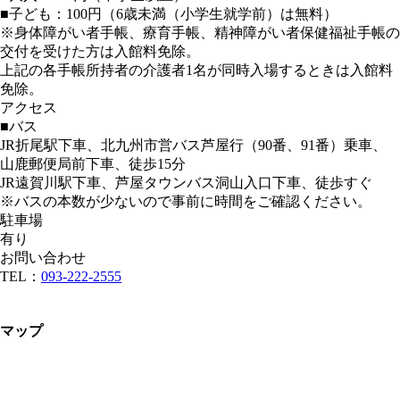
■子ども：100円（6歳未満（小学生就学前）は無料）
※身体障がい者手帳、療育手帳、精神障がい者保健福祉手帳の
交付を受けた方は入館料免除。
上記の各手帳所持者の介護者1名が同時入場するときは入館料
免除。
アクセス
■バス
JR折尾駅下車、北九州市営バス芦屋行（90番、91番）乗車、
山鹿郵便局前下車、徒歩15分
JR遠賀川駅下車、芦屋タウンバス洞山入口下車、徒歩すぐ
※バスの本数が少ないので事前に時間をご確認ください。
駐車場
有り
お問い合わせ
TEL：
093-222-2555
マップ