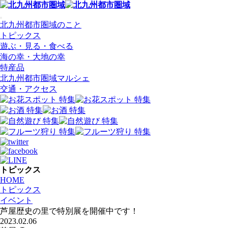
北九州都市圏域のこと
トピックス
遊ぶ・見る・食べる
海の幸・大地の幸
特産品
北九州都市圏域マルシェ
交通・アクセス
トピックス
HOME
トピックス
イベント
芦屋歴史の里で特別展を開催中です！
2023.02.06