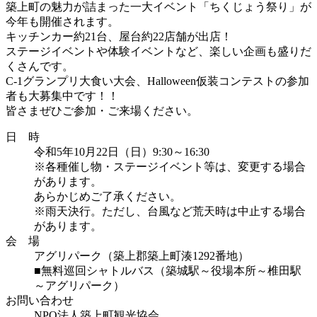
築上町の魅力が詰まった一大イベント「ちくじょう祭り」が
今年も開催されます。
キッチンカー約21台、屋台約22店舗が出店！
ステージイベントや体験イベントなど、楽しい企画も盛りだ
くさんです。
C-1グランプリ大食い大会、Halloween仮装コンテストの参加
者も大募集中です！！
皆さまぜひご参加・ご来場ください。
日 時
令和5年10月22日（日）9:30～16:30
※各種催し物・ステージイベント等は、変更する場合
があります。
あらかじめご了承ください。
※雨天決行。ただし、台風など荒天時は中止する場合
があります。
会 場
アグリパーク（築上郡築上町湊1292番地）
■無料巡回シャトルバス（築城駅～役場本所～椎田駅
～アグリパーク）
お問い合わせ
NPO法人築上町観光協会