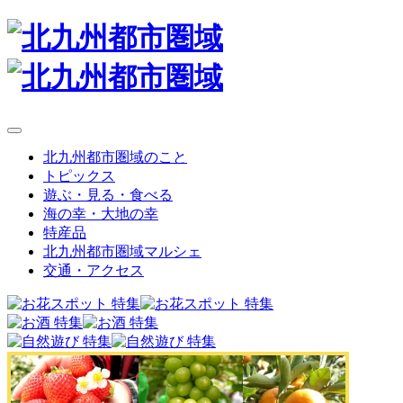
北九州都市圏域のこと
トピックス
遊ぶ・見る・食べる
海の幸・大地の幸
特産品
北九州都市圏域マルシェ
交通・アクセス