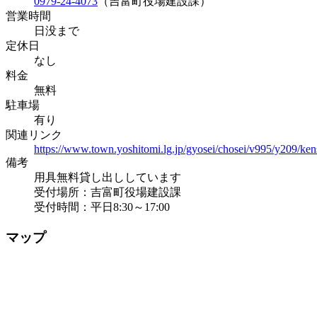
0979-24-4073
（吉富町役場建設課）
営業時間
日没まで
定休日
なし
料金
無料
駐車場
有り
関連リンク
https://www.town.yoshitomi.lg.jp/gyosei/chosei/v995/y209/ke
備考
用具無料貸し出ししています
受付場所：吉富町役場建設課
受付時間：平日8:30～17:00
マップ