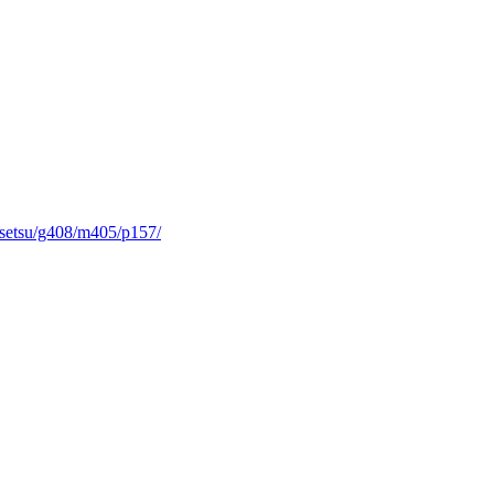
nsetsu/g408/m405/p157/