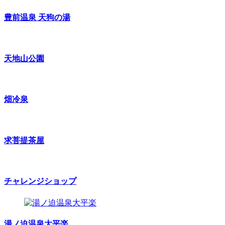
豊前温泉 天狗の湯
天地山公園
畑冷泉
求菩提茶屋
チャレンジショップ
湯ノ迫温泉大平楽