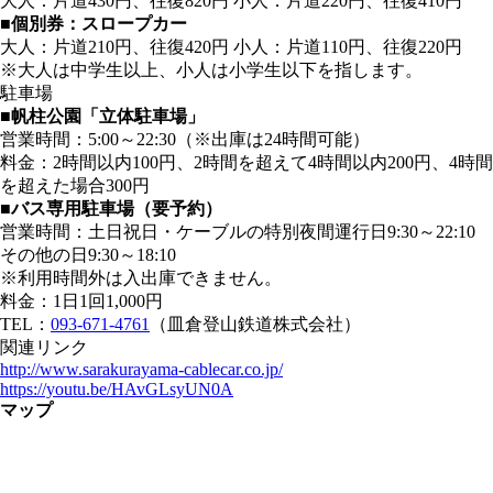
大人：片道430円、往復820円 小人：片道220円、往復410円
■個別券：スロープカー
大人：片道210円、往復420円 小人：片道110円、往復220円
※大人は中学生以上、小人は小学生以下を指します。
駐車場
■帆柱公園「立体駐車場」
営業時間：5:00～22:30（※出庫は24時間可能）
料金：2時間以内100円、2時間を超えて4時間以内200円、4時間
を超えた場合300円
■バス専用駐車場（要予約）
営業時間：土日祝日・ケーブルの特別夜間運行日9:30～22:10
その他の日9:30～18:10
※利用時間外は入出庫できません。
料金：1日1回1,000円
TEL：
093-671-4761
（皿倉登山鉄道株式会社）
関連リンク
http://www.sarakurayama-cablecar.co.jp/
https://youtu.be/HAvGLsyUN0A
マップ