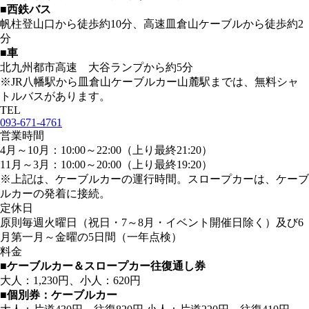
■西鉄バス
帆柱登山口から徒歩約10分、高速皿倉山ケーブルから徒歩約2
分
■車
北九州都市高速 大谷ランプから約5分
※JR八幡駅から皿倉山ケーブルカー山麓駅までは、無料シャ
トルバスがあります。
TEL
093-671-4761
営業時間
4月～10月：10:00～22:00（上り最終21:20）
11月～3月：10:00～20:00（上り最終19:20）
※上記は、ケーブルカーの運行時間。スロープカーは、ケーブ
ルカーの発着に接続。
定休日
原則毎週火曜日（祝日・7～8月・イベント開催日除く）及び6
月第一月～金曜の5日間（一年点検）
料金
■ケーブルカー＆スロープカー往復通し券
大人：1,230円、小人：620円
■個別券：ケーブルカー