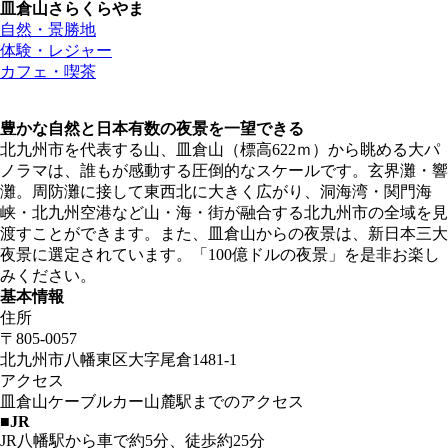
皿倉山
さらくらやま
自然・景勝地
体験・レジャー
カフェ・喫茶
豊かな自然と日本有数の夜景を一望できる
北九州市を代表する山、皿倉山（標高622ｍ）から眺める大パ
ノラマは、誰もが感動する圧倒的なスケールです。玄界灘・響
灘。周防灘に接して東西北に大きく広がり、洞海湾・関門海
峡・北九州空港など山・海・街が融合する北九州市の全域を見
渡すことができます。また、皿倉山からの夜景は、新日本三大
夜景に選定されています。「100億ドルの夜景」を是非お楽し
みください。
基本情報
住所
〒805-0057
北九州市八幡東区大字尾倉1481-1
アクセス
皿倉山ケーブルカー山麓駅までのアクセス
■JR
JR八幡駅から車で約5分、徒歩約25分