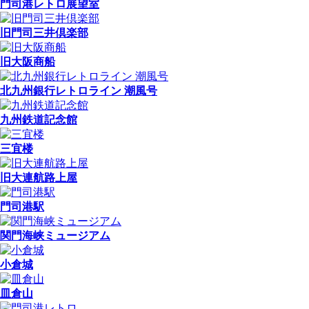
門司港レトロ展望室
旧門司三井倶楽部
旧大阪商船
北九州銀行レトロライン 潮風号
九州鉄道記念館
三宜楼
旧大連航路上屋
門司港駅
関門海峡ミュージアム
小倉城
皿倉山