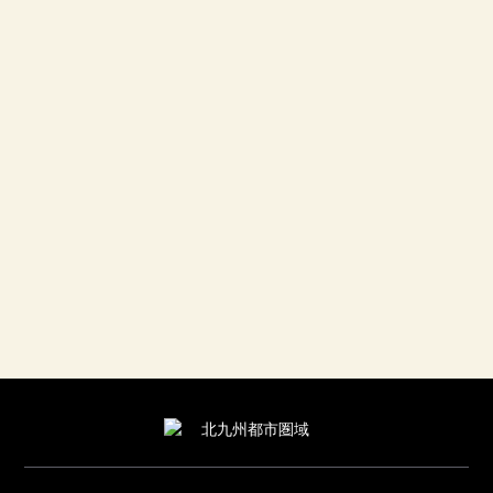
旧門司三井倶楽部
旧大阪商船
北九州銀行レトロライン 潮風号
九州鉄道記念館
三宜楼
旧大連航路上屋
門司港駅
関門海峡ミュージアム
小倉城
皿倉山
門司港レトロ