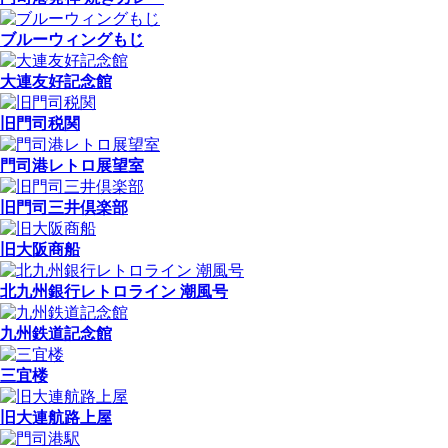
ブルーウィングもじ
大連友好記念館
旧門司税関
門司港レトロ展望室
旧門司三井倶楽部
旧大阪商船
北九州銀行レトロライン 潮風号
九州鉄道記念館
三宜楼
旧大連航路上屋