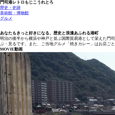
門司港レトロ
もじこうれとろ
歴史・史跡
美術館・博物館
グルメ
あなたもきっと好きになる、歴史と浪漫あふれる港町
明治の後半から横浜や神戸と並ぶ国際貿易港として栄えた門
ぶ・見るです。また、ご当地グルメ「焼きカレー」はお店ごと
MOVIE
動画