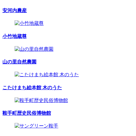
安河内農産
小竹地蔵尊
山の里自然農園
こたけまち絵本館 木のうた
鞍手町歴史民俗博物館