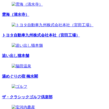
雲海（清水寺）
トヨタ自動車九州株式会社本社（宮田工場）
追い出し猫本舗
湯めぐりの宿 楠水閣
ザ・クラシックゴルフ倶楽部