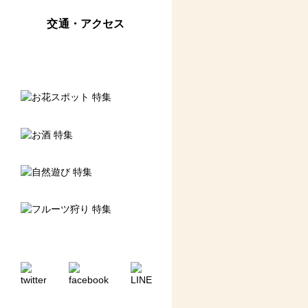
交通・アクセス
恋寿華堂カフェ工房
関門トンネル人道
和布刈公園第二展望台
門司港発祥 焼きカレー
ブルーウィングもじ
大連友好記念館
旧門司税関
門司港レトロ展望室