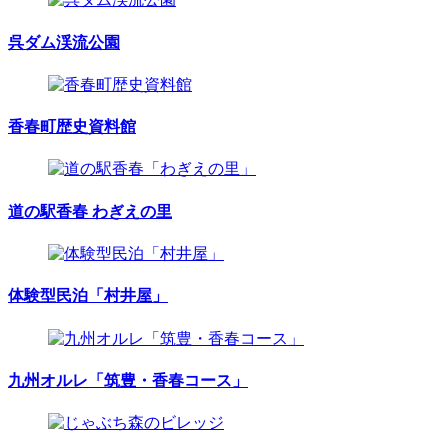
呉ダム渓流公園
香春町歴史資料館
道の駅香春 わぎえの里
体験型民泊「村井屋」
九州オルレ「筑豊・香春コース」