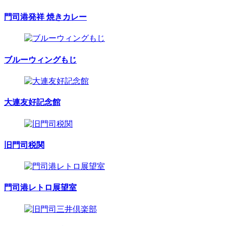
門司港発祥 焼きカレー
ブルーウィングもじ
大連友好記念館
旧門司税関
門司港レトロ展望室