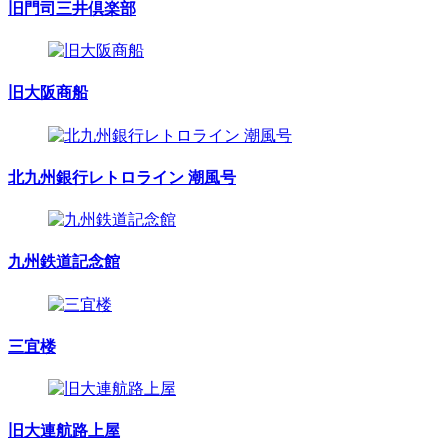
旧門司三井倶楽部
旧大阪商船
北九州銀行レトロライン 潮風号
九州鉄道記念館
三宜楼
旧大連航路上屋