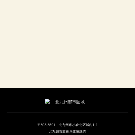
工場夜景
じゃぶち森のビレッジ
豊前国分寺跡
生立八幡神社山笠
みやこ町歴史民俗博物館
牧の原キャンプ場
築上町パークゴルフ場
古民家食庵伝法寺庄（旧竹内邸）
綱敷天満宮
旧藏内邸
〒803-8501
北九州市小倉北区城内1-1
北九州市政策局政策課内