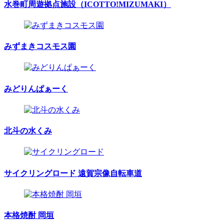
水巻町周遊拠点施設（ICOTTO!MIZUMAKI）
みずまきコスモス園
みどりんぱぁーく
北斗の水くみ
サイクリングロード 遠賀宗像自転車道
本格焼酎 岡垣