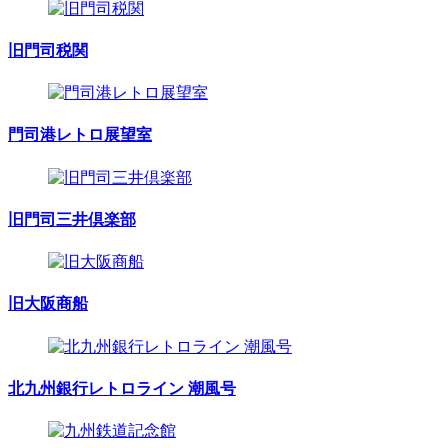
旧門司税関
門司港レトロ展望室
旧門司三井倶楽部
旧大阪商船
北九州銀行レトロライン 潮風号