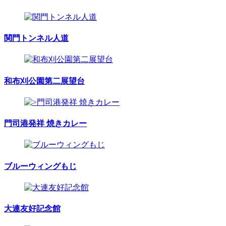
関門トンネル人道
和布刈公園第二展望台
門司港発祥 焼きカレー
ブルーウィングもじ
大連友好記念館