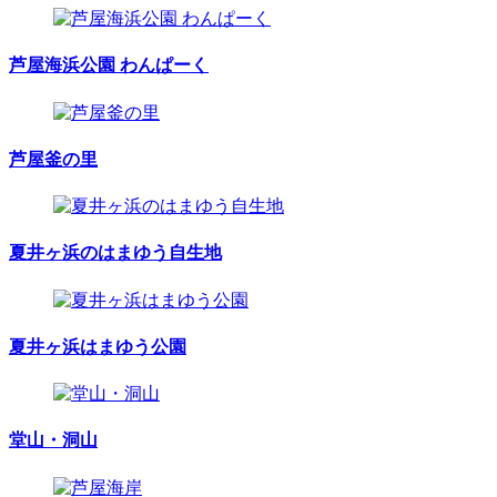
芦屋海浜公園 わんぱーく
芦屋釜の里
夏井ヶ浜のはまゆう自生地
夏井ヶ浜はまゆう公園
堂山・洞山